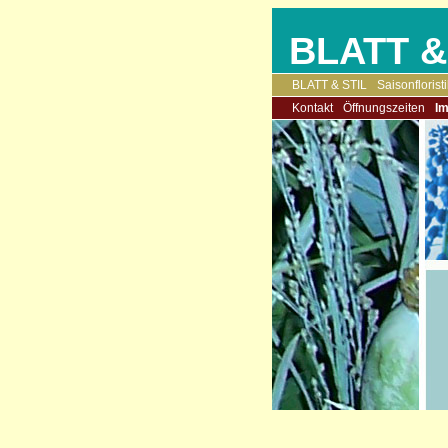
BLATT &
BLATT & STIL
Saisonfloristi
Kontakt
Öffnungszeiten
I